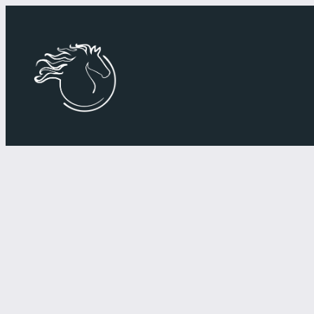
Przejdź
do
treści