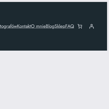
otografów
Kontakt
O mnie
Blog
Sklep
FAQ