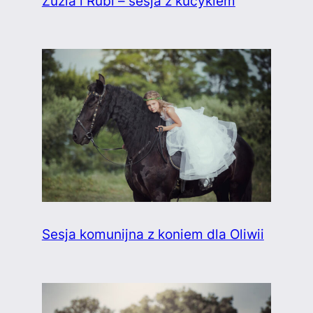
Zuzia i Rubi – sesja z kucykiem
Sesja komunijna z koniem dla Oliwii