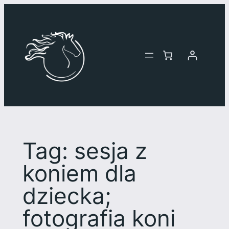
Przejdź
do
treści
Tag:
sesja z
koniem dla
dziecka;
fotografia koni