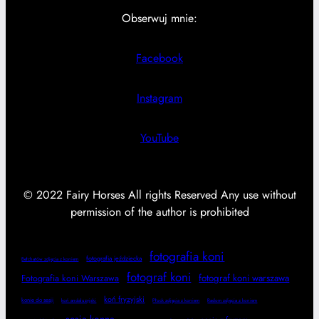
Obserwuj mnie:
Facebook
Instagram
YouTube
© 2022 Fairy Horses All rights Reserved Any use without
permission of the author is prohibited
fotografia koni
fotografia jeździecka
Bełchatów zdjęcia z koniem
fotograf koni
fotograf koni warszawa
Fotografia koni Warszawa
koń fryzyjski
konie do sesji
koń andaluzyjski
Płock zdjęcia z koniem
Radom zdjęcia z koniem